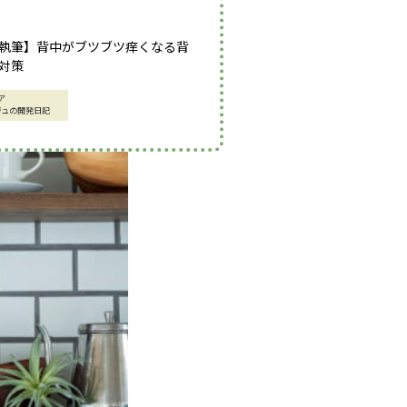
執筆】背中がブツブツ痒くなる背
対策
ア
ジュの開発日記