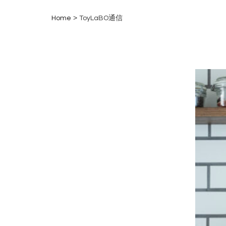
>
Home
ToyLaBO通信