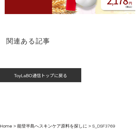
関連ある記事
ToyLaBO通信トップに戻る
>
>
Home
能登半島へスキンケア原料を探しに
S_DSF3769