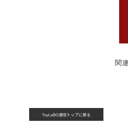
関
ToyLaBO通信トップに戻る