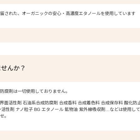
蒸留された、オーガニックの安心・高濃度エタノールを使用しています
ませんか？
成防腐剤は一切使用しておりません。
面活性剤 石油系合成防腐剤 合成香料 合成着色料 合成保存料 酸化防
性剤 ナノ粒子 BG エタノール 鉱物油 紫外線吸収剤…などは使用し
ませ。